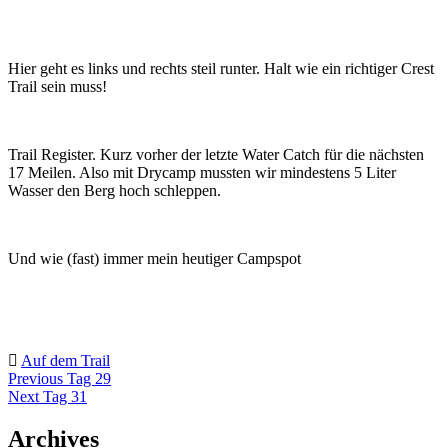
Hier geht es links und rechts steil runter. Halt wie ein richtiger Crest
Trail sein muss!
Trail Register. Kurz vorher der letzte Water Catch für die nächsten
17 Meilen. Also mit Drycamp mussten wir mindestens 5 Liter
Wasser den Berg hoch schleppen.
Und wie (fast) immer mein heutiger Campspot
Auf dem Trail
Beitragsnavigation
Previous
Previous
Tag 29
post
Next
Next
Tag 31
post
Archives