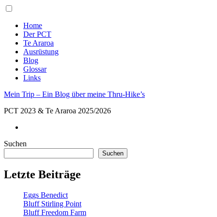
Toggle
menu
Home
Der PCT
Te Araroa
Ausrüstung
Blog
Glossar
Links
Mein Trip – Ein Blog über meine Thru-Hike’s
PCT 2023 & Te Araroa 2025/2026
Suchen
Suchen
Letzte Beiträge
Eggs Benedict
Bluff Stirling Point
Bluff Freedom Farm