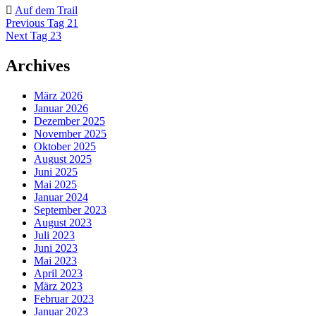
Auf dem Trail
Beitragsnavigation
Previous
Previous
Tag 21
post
Next
Next
Tag 23
post
Archives
März 2026
Januar 2026
Dezember 2025
November 2025
Oktober 2025
August 2025
Juni 2025
Mai 2025
Januar 2024
September 2023
August 2023
Juli 2023
Juni 2023
Mai 2023
April 2023
März 2023
Februar 2023
Januar 2023