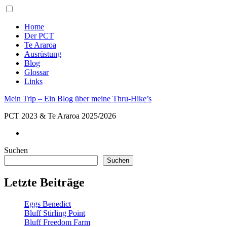
Toggle
menu
Home
Der PCT
Te Araroa
Ausrüstung
Blog
Glossar
Links
Mein Trip – Ein Blog über meine Thru-Hike’s
PCT 2023 & Te Araroa 2025/2026
Suchen
Suchen
Letzte Beiträge
Eggs Benedict
Bluff Stirling Point
Bluff Freedom Farm